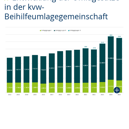
in der kvw-
Sprache
Unterstützung.
in
Beihilfeumlagegemeinschaft
wechseln.
Deutscher
Gebärdensprache
wird
angezeigt.