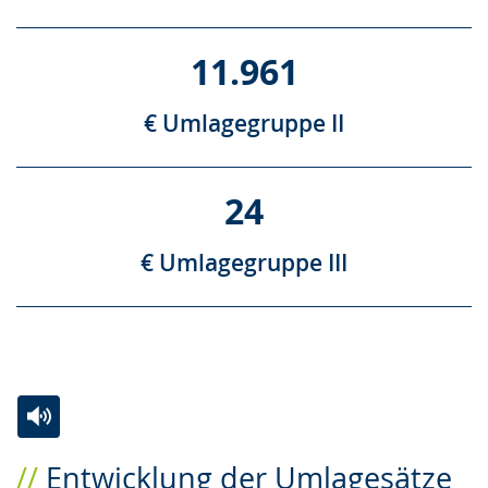
11.961
€ Umlagegruppe II
24
€ Umlagegruppe III
Zur
Aktiviere
Ein
Entwicklung der Umlagesätze
Leichten
Audio-
Video