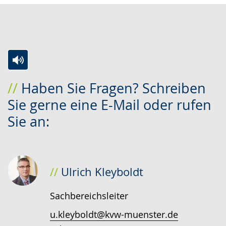
Zur
Aktiviere
Ein
Haben Sie Fragen? Schreiben
Leichten
Audio-
Video
Sie gerne eine E-Mail oder rufen
Sprache
Unterstützung.
in
Sie an:
wechseln.
Deutscher
Gebärdensprache
wird
angezeigt.
Ulrich Kleyboldt
Sachbereichsleiter
u.kleyboldt@kvw-muenster.de