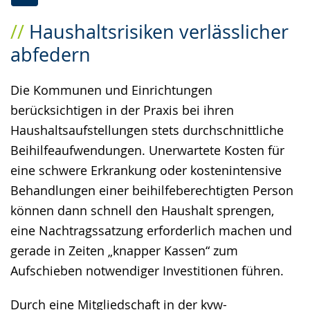
Zur
Aktiviere
Ein
Haushaltsrisiken verlässlicher
Leichten
Audio-
Video
abfedern
Sprache
Unterstützung.
in
wechseln.
Deutscher
Die Kommunen und Einrichtungen
Gebärdensprache
berücksichtigen in der Praxis bei ihren
wird
Haushaltsaufstellungen stets durchschnittliche
angezeigt.
Beihilfeaufwendungen. Unerwartete Kosten für
eine schwere Erkrankung oder kostenintensive
Behandlungen einer beihilfeberechtigten Person
können dann schnell den Haushalt sprengen,
eine Nachtragssatzung erforderlich machen und
gerade in Zeiten „knapper Kassen“ zum
Aufschieben notwendiger Investitionen führen.
Durch eine Mitgliedschaft in der kvw-