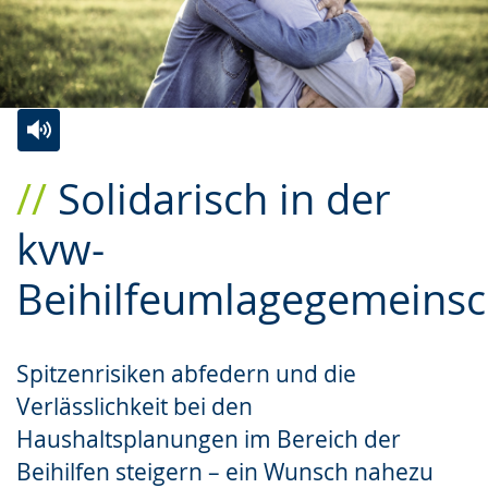
Zur
Aktiviere
Ein
Solidarisch in der
Leichten
Audio-
Video
Sprache
Unterstützung.
in
kvw-
wechseln.
Deutscher
Beihilfeumlagegemeinsc
Gebärdensprache
wird
angezeigt.
Spitzenrisiken abfedern und die
Verlässlichkeit bei den
Haushaltsplanungen im Bereich der
Beihilfen steigern – ein Wunsch nahezu