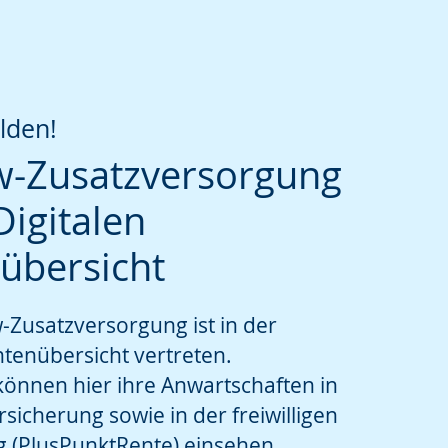
lden!
w-Zusatzversorgung
che
Digitalen
übersicht
-Zusatzversorgung ist in der
ntenübersicht vertreten.
können hier ihre Anwartschaften in
rsicherung sowie in der freiwilligen
g (PlusPunktRente) einsehen.