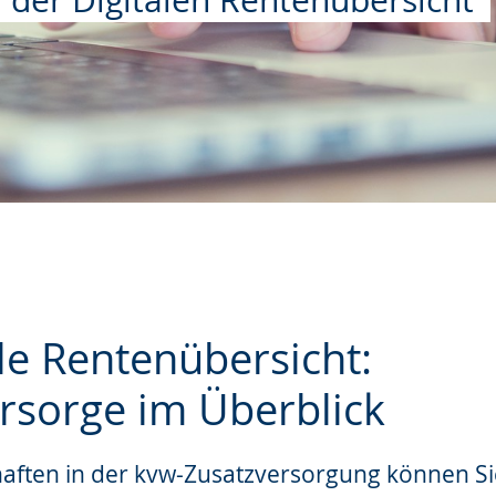
der Digitalen Rentenübersicht
le Rentenübersicht:
orsorge im Überblick
e
aften in der kvw-Zusatzversorgung können Si