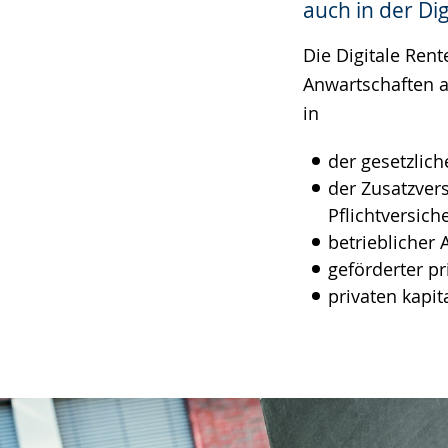
auch in der Di
angezeigt.
Die Digitale Rent
Anwartschaften a
in
der gesetzlic
der Zusatzver
Pflichtversic
betrieblicher 
geförderter pr
privaten kapi