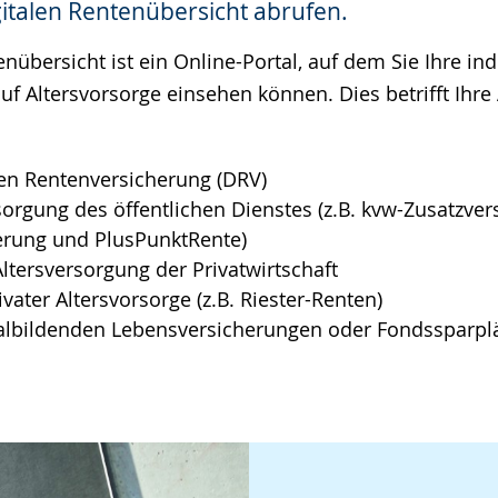
gitalen Rentenübersicht abrufen.
enübersicht ist ein Online-Portal, auf dem Sie Ihre ind
uf Altersvorsorge einsehen können. Dies betrifft Ihr
hen Rentenversicherung (DRV)
sorgung des öffentlichen Dienstes (z.B. kvw-Zusatzver
herung und PlusPunktRente)
Altersversorgung der Privatwirtschaft
ivater Altersvorsorge (z.B. Riester-Renten)
talbildenden Lebensversicherungen oder Fondssparp