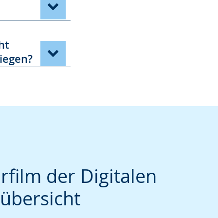
ht
liegen?
rfilm der Digitalen
übersicht