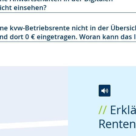
icht einsehen?
ne kvw-Betriebsrente nicht in der Übersic
sind dort 0 € eingetragen. Woran kann das 
Zur
Aktiviere
Ein
Erklä
Leichten
Audio-
Video
Sprache
Unterstützung.
in
Renten
wechseln.
Deutscher