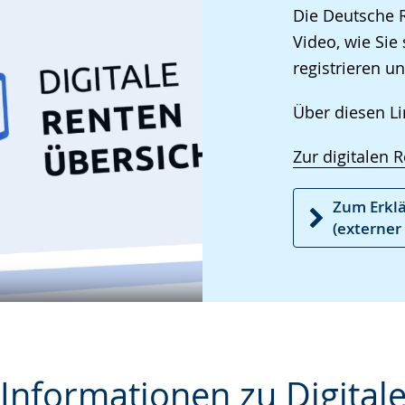
Gebärdenspra
Die Deutsche R
wird
Video, wie Sie 
angezeigt.
registrieren un
Über diesen Li
Zur digitalen 
Zum Erklä
(externer 
 Informationen zu Digital