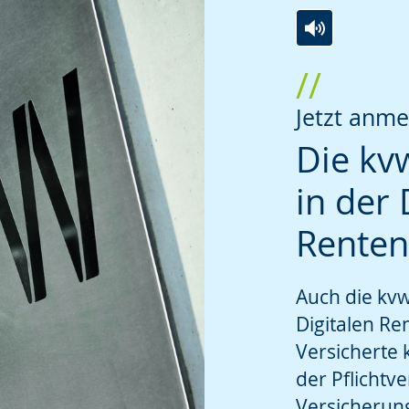
Zur
Aktiviere
Ein
Leichten
Audio-
Video
Sprache
Unterstützung.
in
Jetzt anme
wechseln.
Deutscher
Die kv
Gebärdenspra
in der 
wird
angezeigt.
Renten
Auch die kvw
Digitalen Re
Versicherte 
der Pflichtve
Versicherun