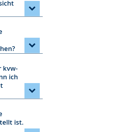
sicht
e
ehen?
r kvw-
nn ich
t
e
llt ist.