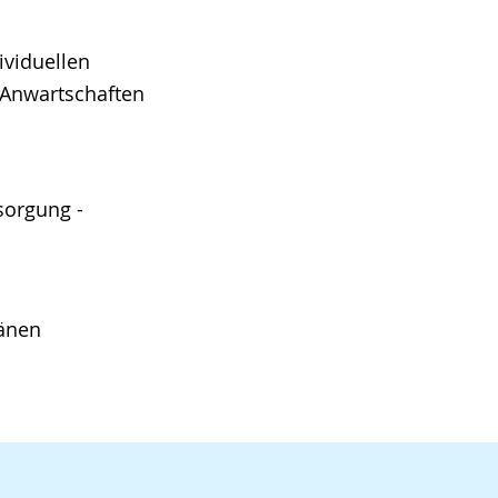
ividuellen
e Anwartschaften
sorgung -
länen