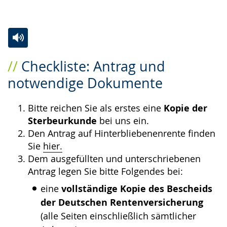
Zur
Aktiviere
Ein
Checkliste: Antrag und
Leichten
Audio-
Video
notwendige Dokumente
Sprache
Unterstützung.
in
wechseln.
Deutscher
Bitte reichen Sie als erstes eine
Kopie der
Gebärdensprache
Sterbeurkunde
bei uns ein.
wird
Den Antrag auf Hinterbliebenenrente finden
angezeigt.
Sie
hier.
Dem ausgefüllten und unterschriebenen
Antrag legen Sie bitte Folgendes bei:
eine
vollständige Kopie des Bescheids
der Deutschen Rentenversicherung
(alle Seiten einschließlich sämtlicher