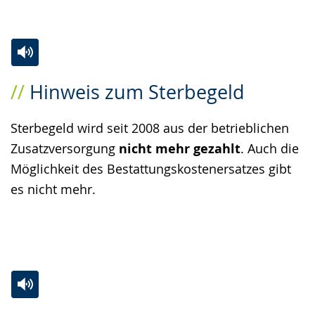
Zur
Aktiviere
Ein
Hinweis zum Sterbegeld
Leichten
Audio-
Video
Sprache
Unterstützung.
in
Sterbegeld wird seit 2008 aus der betrieblichen
wechseln.
Deutscher
Zusatzversorgung
nicht mehr gezahlt
. Auch die
Gebärdensprache
Möglichkeit des Bestattungskostenersatzes gibt
wird
es nicht mehr.
angezeigt.
Zur
Aktiviere
Ein