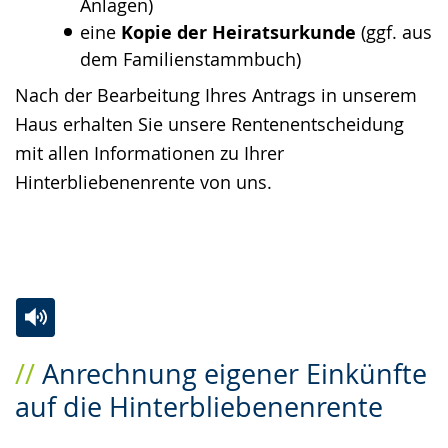
Anlagen)
eine
Kopie der Heiratsurkunde
(ggf. aus
dem Familienstammbuch)
Nach der Bearbeitung Ihres Antrags in unserem
Haus erhalten Sie unsere Rentenentscheidung
mit allen Informationen zu Ihrer
Hinterbliebenenrente von uns.
Zur
Aktiviere
Ein
Anrechnung eigener Einkünfte
Leichten
Audio-
Video
auf die Hinterbliebenenrente
Sprache
Unterstützung.
in
wechseln.
Deutscher