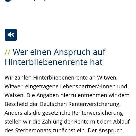
Zur
Aktiviere
Ein
Wer einen Anspruch auf
Leichten
Audio-
Video
Hinterbliebenenrente hat
Sprache
Unterstützung.
in
wechseln.
Deutscher
Wir zahlen Hinterbliebenenrente an Witwen,
Gebärdensprache
Witwer, eingetragene Lebenspartner/-innen und
wird
Waisen. Die Angaben hierzu entnehmen wir dem
angezeigt.
Bescheid der Deutschen Rentenversicherung.
Anders als die gesetzliche Rentenversicherung
stellen wir die Zahlung der Rente mit dem Ablauf
des Sterbemonats zunächst ein. Der Anspruch