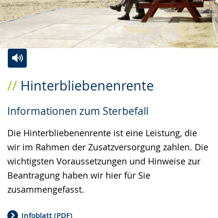
Zur
Aktiviere
Ein
Hinterbliebenenrente
Leichten
Audio-
Video
Sprache
Unterstützung.
in
Informationen zum Sterbefall
wechseln.
Deutscher
Gebärdensprache
Die Hinterbliebenenrente ist eine Leistung, die
wird
wir im Rahmen der Zusatzversorgung zahlen. Die
angezeigt.
wichtigsten Voraussetzungen und Hinweise zur
Beantragung haben wir hier für Sie
zusammengefasst.
Infoblatt (PDF)