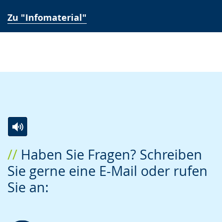
Gebärdensprache
Zu "Infomaterial"
wird
angezeigt.
Zur
Aktiviere
Ein
Haben Sie Fragen? Schreiben
Leichten
Audio-
Video
Sie gerne eine E-Mail oder rufen
Sprache
Unterstützung.
in
Sie an:
wechseln.
Deutscher
Gebärdensprache
wird