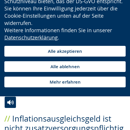
Schutzniveau bieten, das der DS-GVO entspricht.
Sie können Ihre Einwilligung jederzeit über die
Cookie-Einstellungen unten auf der Seite
widerrufen.
Weitere Informationen finden Sie in unserer
Datenschutzerklärung
.
Alle akzeptieren
Alle ablehnen
Mehr erfahren
Zur
Aktiviere
Ein
Inflationsausgleichsgeld ist
Leichten
Audio-
Video
nicht zusatzversorgungspflichtig
Sprache
Unterstützung.
in