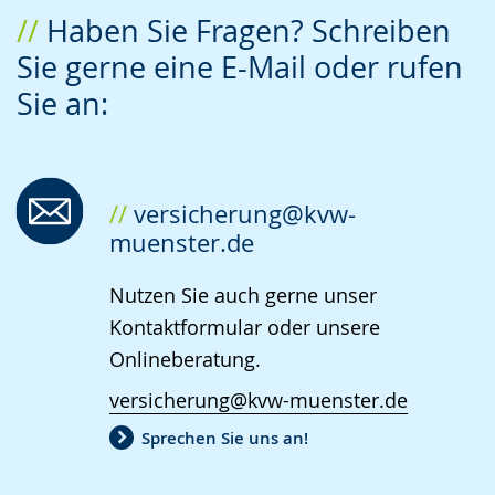
Zur
Aktiviere
Ein
Haben Sie Fragen? Schreiben
Leichten
Audio-
Video
Sie gerne eine E-Mail oder rufen
Sprache
Unterstützung.
in
Sie an:
wechseln.
Deutscher
Gebärdensprache
wird
angezeigt.
versicherung@kvw-
muenster.de
Nutzen Sie auch gerne unser
Kontaktformular oder unsere
Onlineberatung.
versicherung@kvw-muenster.de
Sprechen Sie uns an!