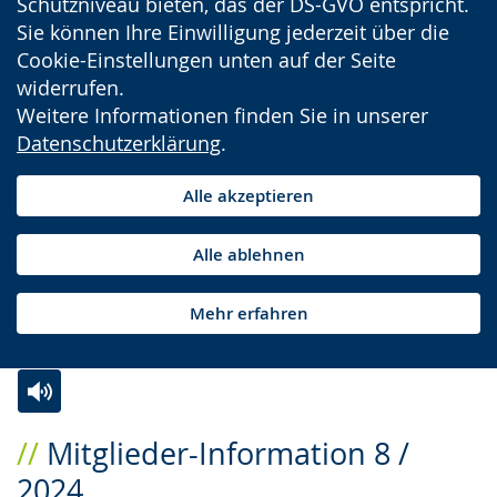
Schutzniveau bieten, das der DS-GVO entspricht.
Sie können Ihre Einwilligung jederzeit über die
Cookie-Einstellungen unten auf der Seite
widerrufen.
Weitere Informationen finden Sie in unserer
Datenschutzerklärung
.
Alle akzeptieren
Alle ablehnen
Mehr erfahren
Zur
Aktiviere
Ein
Mitglieder-Information 8 /
Leichten
Audio-
Video
2024
Sprache
Unterstützung.
in