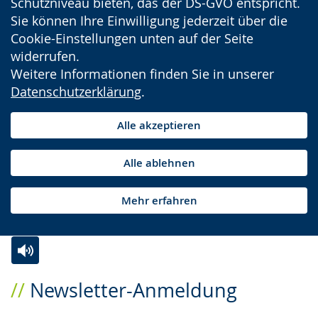
Schutzniveau bieten, das der DS-GVO entspricht.
Sie können Ihre Einwilligung jederzeit über die
Cookie-Einstellungen unten auf der Seite
widerrufen.
Weitere Informationen finden Sie in unserer
Datenschutzerklärung
.
Alle akzeptieren
Alle ablehnen
Mehr erfahren
Zur
Aktiviere
Ein
Newsletter-Anmeldung
Leichten
Audio-
Video
Sprache
Unterstützung.
in