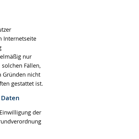
tzer
n Internetseite
g
gelmäßig nur
 solchen Fällen,
en Gründen nicht
en gestattet ist.
r Daten
Einwilligung der
zgrundverordnung