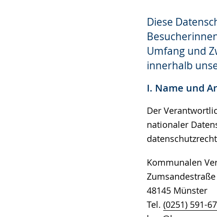
s
ü
ä
e
t
r
Diese Datensch
l
z
d
Besucherinnen 
n
u
e
Umfang und Zw
.
n
n
innerhalb unse
g
s
I. Name und An
.
p
r
Der Verantwortl
a
nationaler Daten
c
datenschutzrecht
h
e
Kommunalen Vers
w
Zumsandestraße
i
48145 Münst
r
Tel.
(0251) 591-6