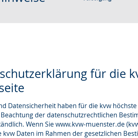
schutzerklärung für die k
seite
e
d Datensicherheit haben für die kvw höchste P
ie Beachtung der datenschutzrechtlichen Best
tändlich. Wenn Sie www.kvw-muenster.de (kvw
ie kvw Daten im Rahmen der gesetzlichen Be