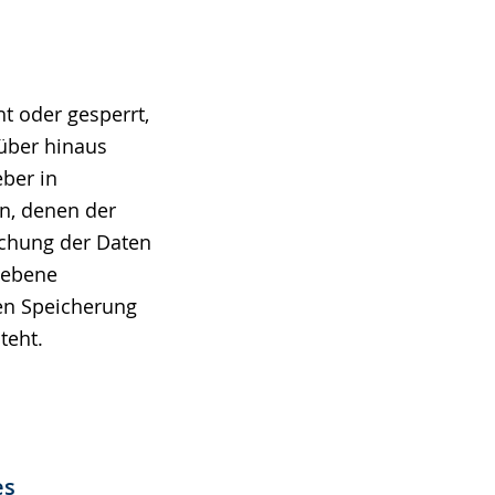
t oder gesperrt,
rüber hinaus
ber in
n, denen der
schung der Daten
iebene
eren Speicherung
teht.
es