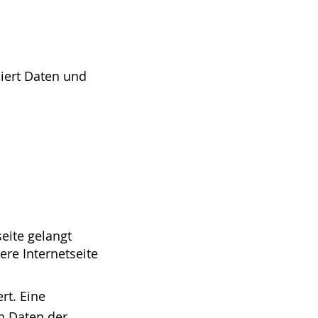
siert Daten und
eite gelangt
re Internetseite
rt. Eine
n Daten der