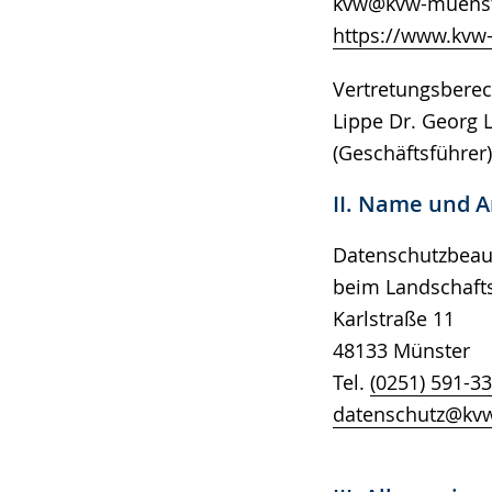
d
kvw@kvw-mue
a
https://www.kvw
n
Vertretungsberec
g
Lippe Dr. Georg 
e
(Geschäftsführer)
z
e
II. Name und A
i
Datenschutzbeauf
g
beim Landschaft
t
Karlstraße 11
.
48133 Münst
Tel.
(0251) 591-3
datenschutz@kv